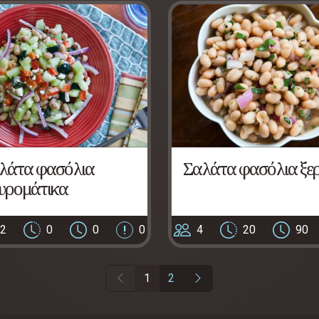
λάτα φασόλια
Σαλάτα φασόλια ξε
υρομάτικα
2
0
0
0
4
20
90
1
2