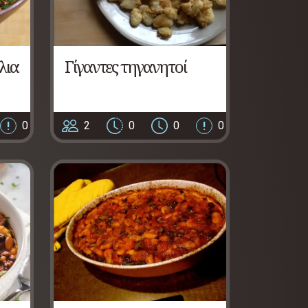
λια
Γίγαντες τηγανητοί
0
2
0
0
0