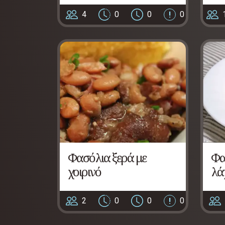
4
0
0
0
Φασόλια ξερά με
Φα
χοιρινό
λά
2
0
0
0