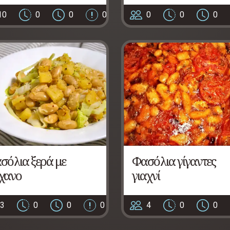
10
0
0
0
0
0
0
σόλια ξερά με
Φασόλια γίγαντες
χανο
γιαχνί
3
0
0
0
4
0
0