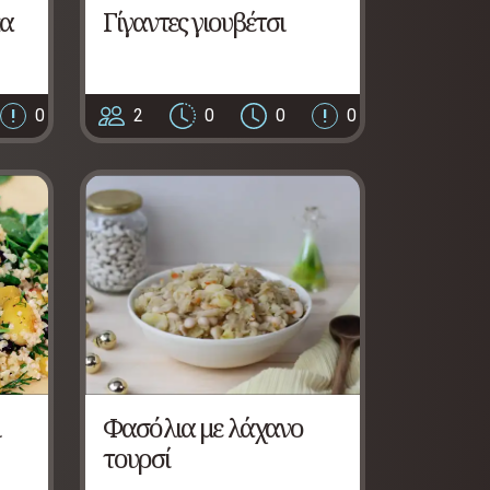
κα
Γίγαντες γιουβέτσι
0
2
0
0
0
Φασόλια με λάχανο
τουρσί