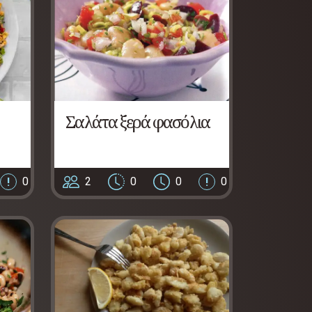
Σαλάτα ξερά φασόλια
0
2
0
0
0