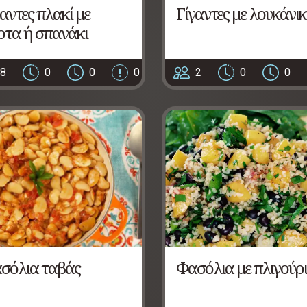
γαντες πλακί με
Γίγαντες με λουκάνι
ρτα ή σπανάκι
8
0
0
0
2
0
0
σόλια ταβάς
Φασόλια με πλιγούρι