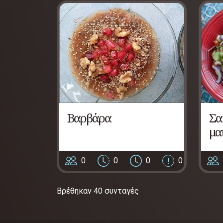
Βαρβάρα
Σα
μα
0
0
0
0
Βρέθηκαν 40 συνταγές