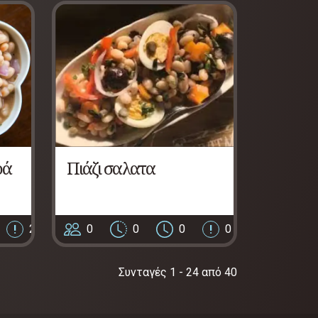
ρά
Πιάζι σαλατα
2
0
0
0
0
Συνταγές 1 - 24 από 40