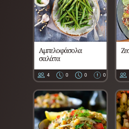
Αμπελοφάσολα
Ζε
σαλάτα
4
0
0
0