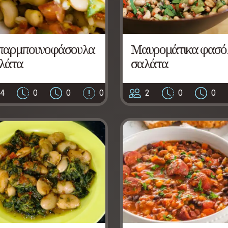
αρμπουνοφάσουλα
Μαυρομάτικα φασό
λάτα
σαλάτα
4
0
0
0
2
0
0