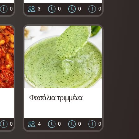
0
3
0
0
0
Φασόλια τριμμένα
0
4
0
0
0