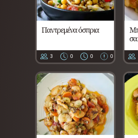
Παντρεμένα όσπρια
Μπ
σα
3
0
0
0