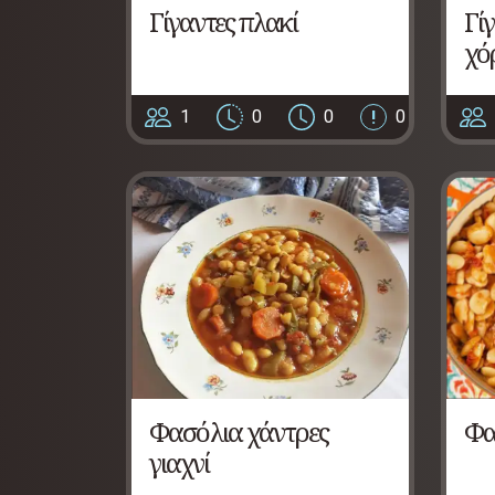
Γίγαντες πλακί
Γί
χό
1
0
0
0
Φασόλια χάντρες
Φα
γιαχνί