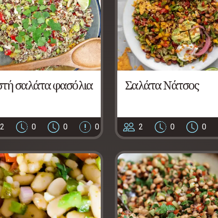
στή σαλάτα φασόλια
Σαλάτα Νάτσος
2
0
0
0
2
0
0