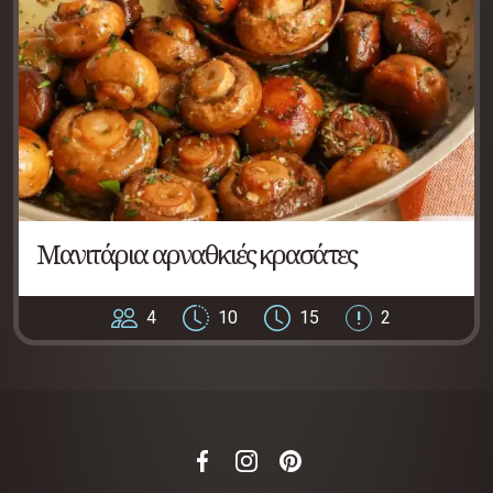
Μανιτάρια αρναθκιές κρασάτες
4
10
15
2