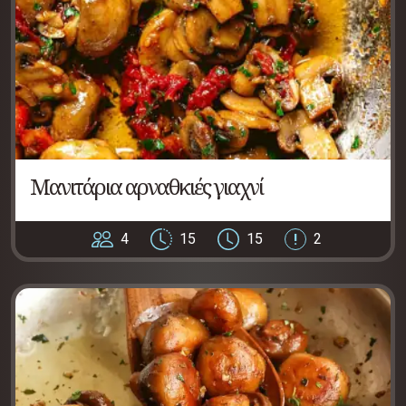
Μανιτάρια αρναθκιές γιαχνί
4
15
15
2