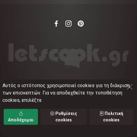
Αυτός ο ιστότοπος χρησιμοποιεί cookies για τη διάκριση
©
2012-2026
LETSCOOK.GR
Αριθμός ΓΕΜΗ:
των επισκεπτών. Για να αποδεχθείτε την τοποθέτηση
021375326001
cookies, επιλέξτε
Όροι χρήσης
•
Πολιτική απορρήτου
•
Πολιτική
cookies
•
Ρυθμίσεις cookies
Ρυθμίσεις
Πολιτική
Αποδέχομαι
cookies
cookies
TORUS web applications