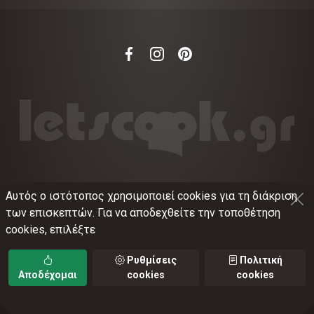
Αυτός ο ιστότοπος χρησιμοποιεί cookies για τη διάκριση
©
2012-2026
LETSCOOK.GR
Αριθμός ΓΕΜΗ:
των επισκεπτών. Για να αποδεχθείτε την τοποθέτηση
021375326001
cookies, επιλέξτε
Όροι χρήσης
•
Πολιτική απορρήτου
•
Πολιτική
cookies
•
Ρυθμίσεις cookies
Ρυθμίσεις
Πολιτική
Αποδέχομαι
cookies
cookies
TORUS web applications