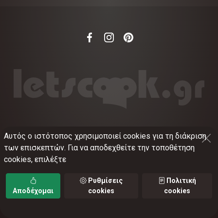
Αυτός ο ιστότοπος χρησιμοποιεί cookies για τη διάκριση
©
2012-2026
LETSCOOK.GR
Αριθμός ΓΕΜΗ:
των επισκεπτών. Για να αποδεχθείτε την τοποθέτηση
021375326001
cookies, επιλέξτε
Όροι χρήσης
•
Πολιτική απορρήτου
•
Πολιτική
cookies
•
Ρυθμίσεις cookies
Ρυθμίσεις
Πολιτική
Αποδέχομαι
cookies
cookies
TORUS web applications