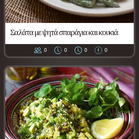
Σαλάτα με ψητά σπαράγια και κουκιά
0
0
0
0