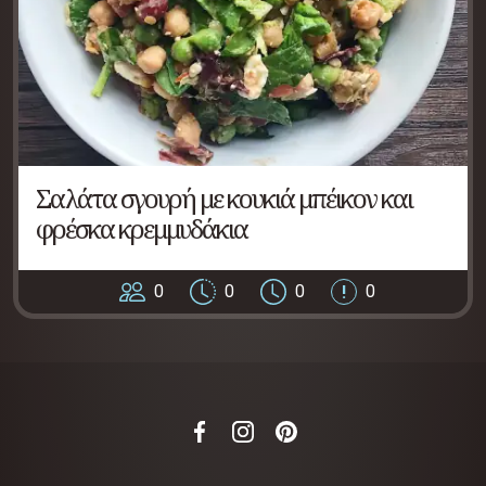
Σαλάτα σγουρή με κουκιά μπέικον και
φρέσκα κρεμμυδάκια
0
0
0
0