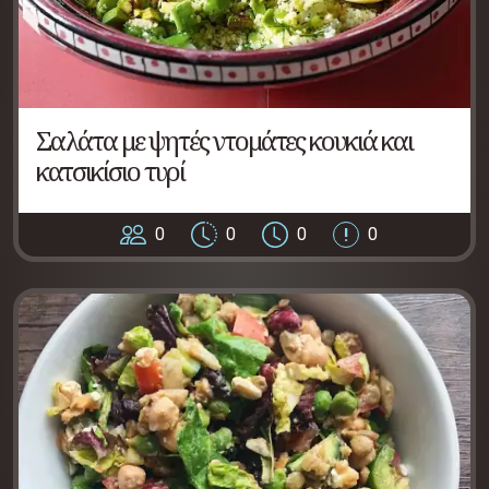
Σαλάτα με ψητές ντομάτες κουκιά και
κατσικίσιο τυρί
0
0
0
0