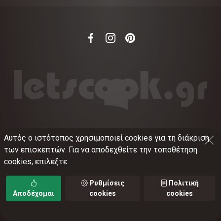
Αυτός ο ιστότοπος χρησιμοποιεί cookies για τη διάκριση
©
2012-2026
LETSCOOK.GR
Αριθμός ΓΕΜΗ:
των επισκεπτών. Για να αποδεχθείτε την τοποθέτηση
021375326001
cookies, επιλέξτε
Όροι χρήσης
•
Πολιτική απορρήτου
•
Πολιτική
cookies
•
Ρυθμίσεις cookies
Ρυθμίσεις
Πολιτική
Αποδέχομαι
cookies
cookies
TORUS web applications