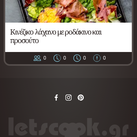
Κινέζικο λάχανο με ροδάκινο και
προσούτο
0
0
0
0