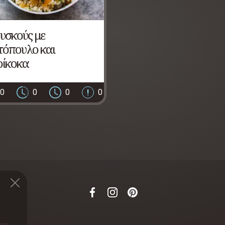
υσκούς με
τόπουλο και
ρίκοκα
0
0
0
0