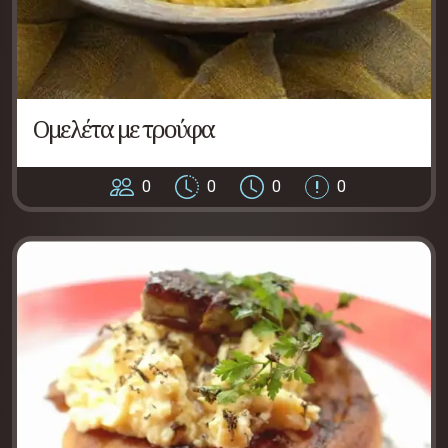
Ομελέτα με τρούφα
0
0
0
0