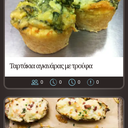
Ταρτάκια αγκινάρας με τρούφα
0
0
0
0