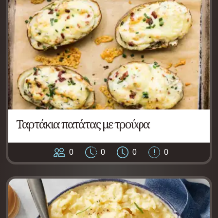
Ταρτάκια πατάτας με τρούφα
0
0
0
0