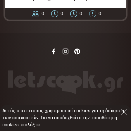
0
0
0
0
Αυτός ο ιστότοπος χρησιμοποιεί cookies για τη διάκριση
©
2012-2026
LETSCOOK.GR
Αριθμός ΓΕΜΗ:
των επισκεπτών. Για να αποδεχθείτε την τοποθέτηση
021375326001
cookies, επιλέξτε
Όροι χρήσης
•
Πολιτική απορρήτου
•
Πολιτική