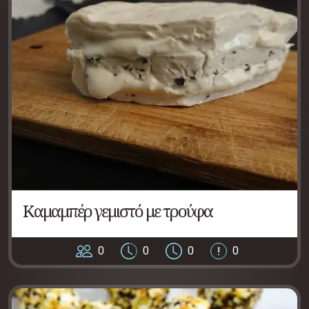
Καμαμπέρ γεμιστό με τρούφα
0
0
0
0