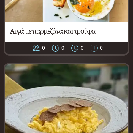
Αυγά με παρμεζάνα και τρούφα
0
0
0
0