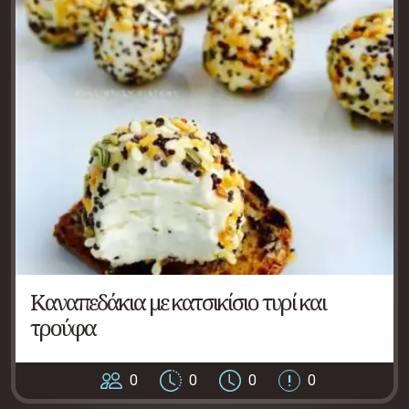
Καναπεδάκια με κατσικίσιο τυρί και
τρούφα
0
0
0
0