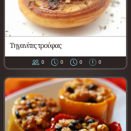
Τηγανίτες τρούφας
0
0
0
0