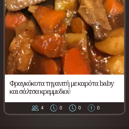
Φραγκόκοτα τηγανιτή με καρότα baby
και σάλτσα κρεμμυδιού
4
0
0
0