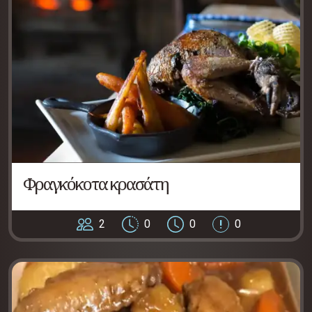
Φραγκόκοτα κρασάτη
2
0
0
0