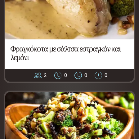
Φραγκόκοτα με σάλτσα εστραγκόν και
λεμόνι
2
0
0
0