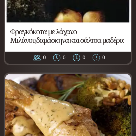
Φραγκόκοτα με λάχανο
Μιλάνου,δαμάσκηνα και σάλτσα μαδέρα
0
0
0
0