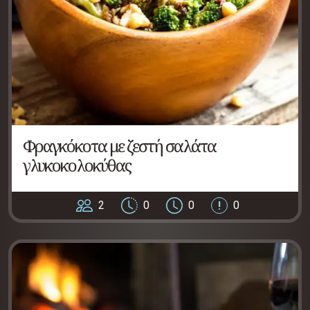
Φραγκόκοτα με ζεστή σαλάτα
γλυκοκολοκύθας
2
0
0
0