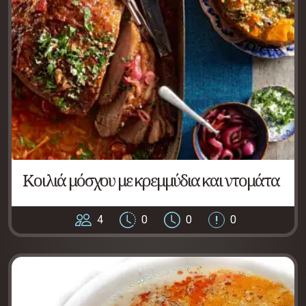
Κοιλιά μόσχου με κρεμμύδια και ντομάτα
4
0
0
0