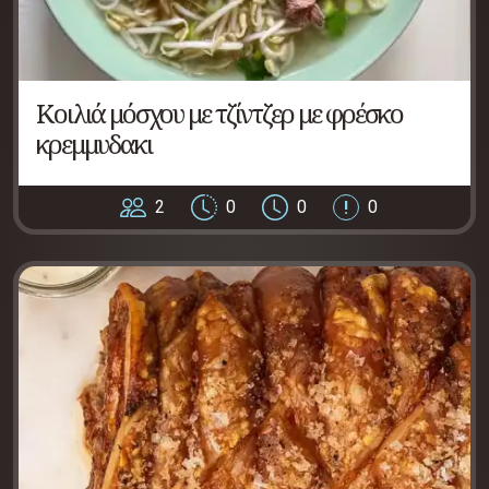
Κοιλιά μόσχου με τζίντζερ με φρέσκο
κρεμμυδακι
2
0
0
0