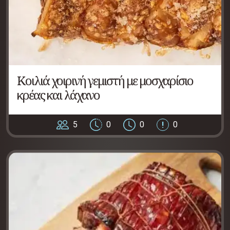
Κοιλιά χοιρινή γεμιστή με μοσχαρίσιο
κρέας και λάχανο
5
0
0
0