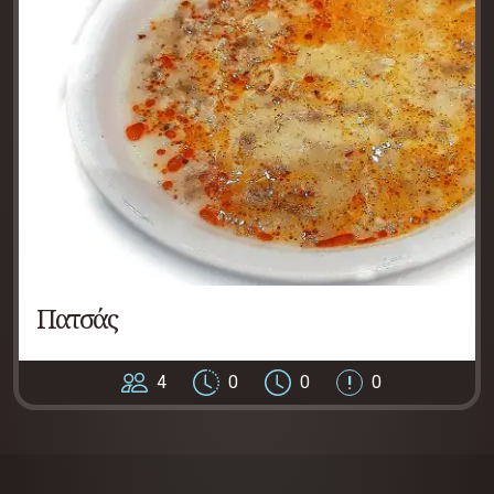
Πατσάς
4
0
0
0