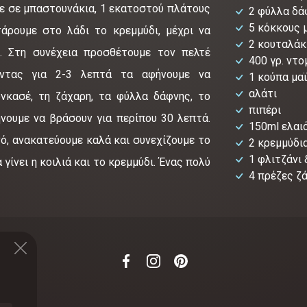
ε σε μπαστουνάκια, 1 εκατοστού πλάτους
2 φύλλα δά
5 κόκκους 
άρουμε στο λάδι το κρεμμύδι, μέχρι να
2 κουταλάκ
 Στη συνέχεια προσθέτουμε τον πελτέ
400 γρ. ντ
οντας για 2-3 λεπτά τα αφήνουμε να
1 κούπα μα
αλάτι
νκασέ, τη ζάχαρη, τα φύλλα δάφνης, το
πιπέρι
φήνουμε να βράσουν για περίπου 30 λεπτά.
150ml ελαι
νό, ανακατεύουμε καλά και συνεχίζουμε το
2 κρεμμύδι
1 φλιτζάνι 
γίνει η κοιλιά και το κρεμμύδι. Ένας πολύ
4 πρέζες ζ