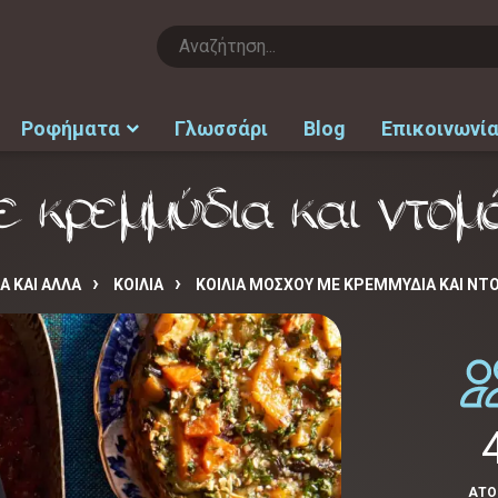
Ροφήματα
Γλωσσάρι
Blog
Επικοινωνί
ε κρεμμύδια και ντομ
Α ΚΑΙ ΑΛΛΑ
ΚΟΙΛΙΑ
ΚΟΙΛΙΆ ΜΌΣΧΟΥ ΜΕ ΚΡΕΜΜΎΔΙΑ ΚΑΙ Ν
ΑΤ