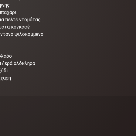
φνης
μπαχάρι
ια πελτέ ντομάτας
ομάτα κονκασέ
ϊντανό ψιλοκομμένο
όλαδο
α ξερά ολόκληρα
ξύδι
άχαρη