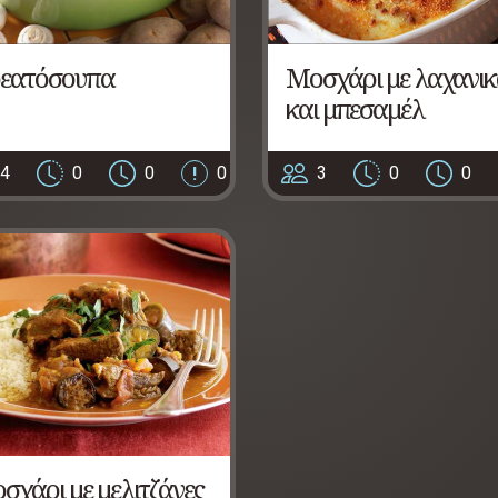
εατόσουπα
Μοσχάρι με λαχανι
και μπεσαμέλ
4
0
0
0
3
0
0
σχάρι με μελιτζάνες