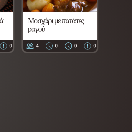
κά
Μοσχάρι με πατάτες
ραγού
0
4
0
0
0