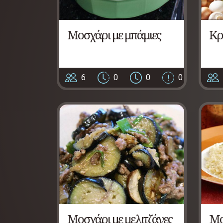
Μοσχάρι με μπάμιες
Κρ
6
0
0
0
Μοσχάρι με μελιτζάνες
Μο