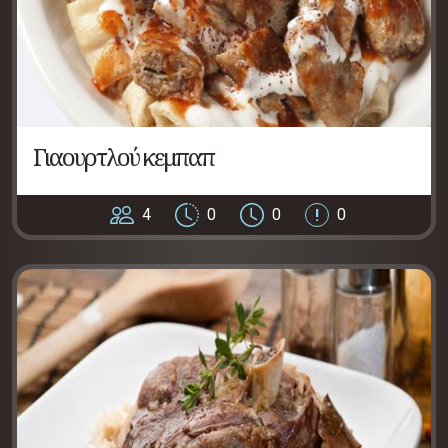
Γιαουρτλού κεμπαπ
4
0
0
0