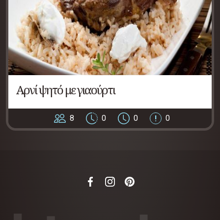
Αρνί ψητό με γιαούρτι
8
0
0
0