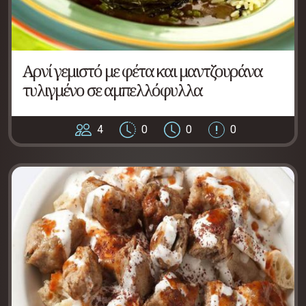
Αρνί γεμιστό με φέτα και μαντζουράνα
τυλιγμένο σε αμπελλόφυλλα
4
0
0
0