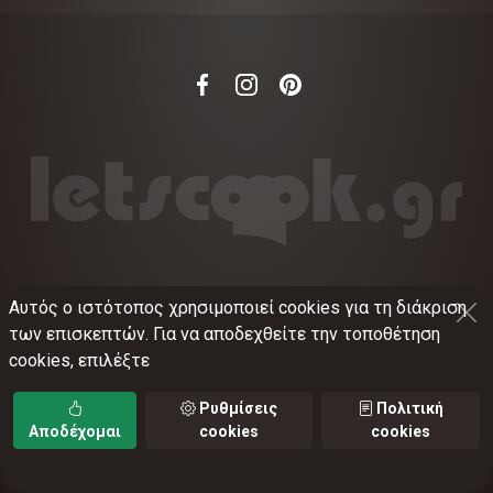
Αυτός ο ιστότοπος χρησιμοποιεί cookies για τη διάκριση
©
2012-2026
LETSCOOK.GR
Αριθμός ΓΕΜΗ:
των επισκεπτών. Για να αποδεχθείτε την τοποθέτηση
021375326001
cookies, επιλέξτε
Όροι χρήσης
•
Πολιτική απορρήτου
•
Πολιτική
cookies
•
Ρυθμίσεις cookies
Ρυθμίσεις
Πολιτική
Αποδέχομαι
cookies
cookies
TORUS web applications