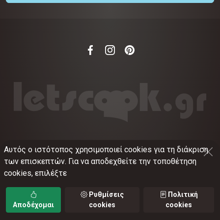
Αυτός ο ιστότοπος χρησιμοποιεί cookies για τη διάκριση
©
2012-2026
LETSCOOK.GR
Αριθμός ΓΕΜΗ:
των επισκεπτών. Για να αποδεχθείτε την τοποθέτηση
021375326001
cookies, επιλέξτε
Όροι χρήσης
•
Πολιτική απορρήτου
•
Πολιτική
cookies
•
Ρυθμίσεις cookies
Ρυθμίσεις
Πολιτική
Αποδέχομαι
cookies
cookies
TORUS web applications