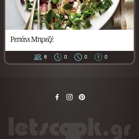
Ρεπάνι Μπρεζέ
8
0
0
0