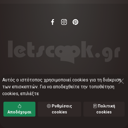
Αυτός ο ιστότοπος χρησιμοποιεί cookies για τη διάκριση
©
2012-2026
LETSCOOK.GR
Αριθμός ΓΕΜΗ:
των επισκεπτών. Για να αποδεχθείτε την τοποθέτηση
021375326001
cookies, επιλέξτε
Όροι χρήσης
•
Πολιτική απορρήτου
•
Πολιτική
cookies
•
Ρυθμίσεις cookies
Ρυθμίσεις
Πολιτική
Αποδέχομαι
cookies
cookies
TORUS web applications