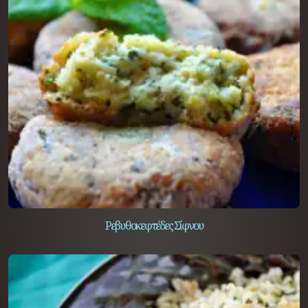
Ρεβυθοκεφτέδες Σίφνου