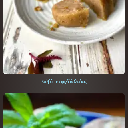
Χαλβάς με σιμιγδάλι (λαδιού)