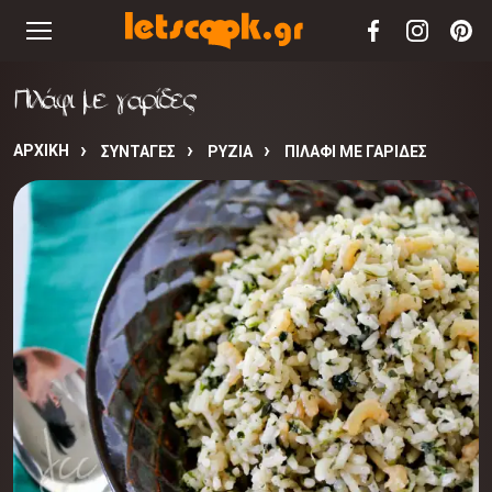
Πιλάφι με γαρίδες
ΑΡΧΙΚΉ
ΣΥΝΤΑΓΈΣ
ΡΥΖΙΑ
ΠΙΛΆΦΙ ΜΕ ΓΑΡΊΔΕΣ