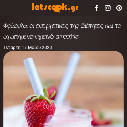
Φράουλα οι ευεργετικές της ιδιότητες και το
αγαπημένο υγιεινό smoothie
Τετάρτη 17 Μαΐου 2023