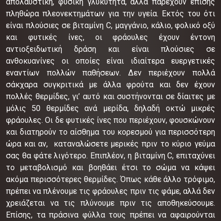
απολαυστική, φυσική γλυκύτητα, αλλά παρέχουν επίσης
πληθώρα πλεονεκτημάτων για την υγεία. Εκτός του ότι
είναι πλούσιες σε βιταμίνη C, μαγγάνιο, κάλιο, φολικό οξύ
και φυτικές ίνες, οι φράουλες έχουν έντονη
αντιοξειδωτική δράση και είναι πλούσιες σε
ανθοκυανίνες οι οποίες είναι ιδιαίτερα ευεργετικές
εναντίων πολλών παθήσεων. Δεν περιέχουν πολλά
σάκχαρα συγκριτικά με άλλα φρούτα και δεν έχουν
πολλές θερμίδες, γι’ αυτό και συστήνονται σε δίαιτες με
μόλις 50 θερμίδες ανά μερίδα, δηλαδή οκτώ μικρές
φράουλες. Οι δε φυτικές ίνες που περιέχουν, φουσκώνουν
και διατηρούν το αίσθημα του κορεσμού για περισσότερη
ώρα και αν, καταναλώσετε μερικές πριν το κύριο γεύμα
σας θα φάτε λιγότερο. Επιπλέον, η βιταμίνη C, επιταχύνει
το μεταβολισμό και βοηθάει έτσι το σώμα να κάψει
ακόμα περισσότερες θερμίδες. Όπως κάθε άλλο τρόφιμο,
πρέπει να πλένουμε τις φράουλες πριν τις φάμε, αλλά δεν
χρειάζεται να τις πλύνουμε πριν τις αποθηκεύσουμε.
Επίσης, τα πράσινα φύλλα τους πρέπει να αφαιρούνται