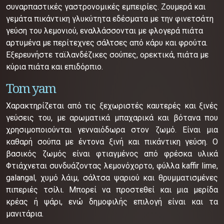
συναρπαστικές γαστρονομικές εμπειρίες. Ζουμερά και
γεμάτα πικάντικη γλυκύτητα εδέσματα με την φινετσάτη
γεύση του λεμονιού, εναλλάσσονται με φλογερά πιάτα
αρτυμένα με περίτεχνες σάλτσες από κάρυ και φρούτα.
Εξερευνήστε ταϊλανδέζικες σούπες, ορεκτικά, πιάτα με
κύρια πιάτα και επιδόρπιο.
Tom yam
Χαρακτηρίζεται από τις ξεχωριστές καυτερές και ξινές
γεύσεις του, με αρωματικά μπαχαρικά και βότανα που
χρησιμοποιούνται γενναιόδωρα στον ζωμό.
Είναι μια
καθαρή σούπα με έντονα ξινή και πικάντικη γεύση.
Ο
βασικός ζωμός είναι φτιαγμένος από φρέσκα υλικά
Φ
τιάχνεται συνδυάζοντας λεμονόχορτο,
φύλλα kaffir lime,
galangal, χυμό λάιμ, σάλτσα ψαριού και θρυμματισμένες
πιπεριές τσίλι.
Μπορεί να προστεθεί και μια μερίδα
κρέας ή ψάρι, ενώ δημοφιλής επιλογή είναι και τα
μανιτάρια.