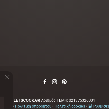
2-2026
LETSCOOK.GR
Αριθμός ΓΕΜΗ:
021375326001
χρήσης
•
Πολιτική απορρήτου
•
Πολιτική cookies
•
Ρυθμίσει