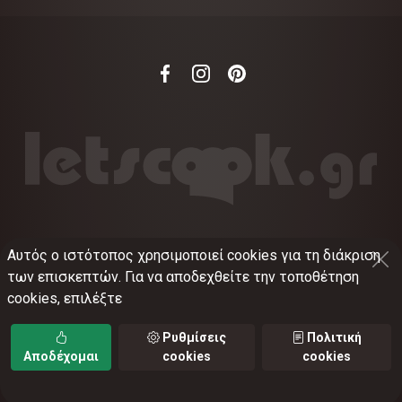
Αυτός ο ιστότοπος χρησιμοποιεί cookies για τη διάκριση
©
2012-2026
LETSCOOK.GR
Αριθμός ΓΕΜΗ:
των επισκεπτών. Για να αποδεχθείτε την τοποθέτηση
021375326001
cookies, επιλέξτε
Όροι χρήσης
•
Πολιτική απορρήτου
•
Πολιτική
cookies
•
Ρυθμίσεις cookies
Ρυθμίσεις
Πολιτική
Αποδέχομαι
cookies
cookies
TORUS web applications