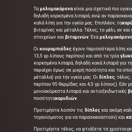
Τα
μελομακάρονα
είναι μια σχετικά πιο υγιε
δηλαδή κορεσμένα λιπαρά, ενώ αν παρασκευ
καλά λίπη για την υγεία μας. Επιπλέον, τα
καρ
βιταμίνες και μέταλλα. Τέλος, το μέλι, αν κα
στοιχείων και
βιταμινών
. Ένα
μελομακάρον
Οι
κουραμπιέδες
έχουν περισσότερα λίπη και
13,5 γρ λίπους περίπου) και από τα τρία
γλυκ
κορεσμένα λιπαρά, δηλαδή κακά λιπαρά για τη
περιέχει όμως σε μικρή ποσότητα και τα οποί
μέταλλα) για την υγεία μας. Οι
δίπλες
, τέλος
περίπου 95 θερμίδες και 4,5 γρ λίπους). Εάν 
μονοακόρεστα λιπαρά και αντιοξειδωτικές
β
ποσότητα
καρυδιών
.
Προτιμήστε λοιπόν τις
δίπλες
και ακόμη κα
τηγανίσματος για να παρασκευαστούν) και
κα
Προτιμήστε τέλος, να φτιάξετε τα χριστουγε