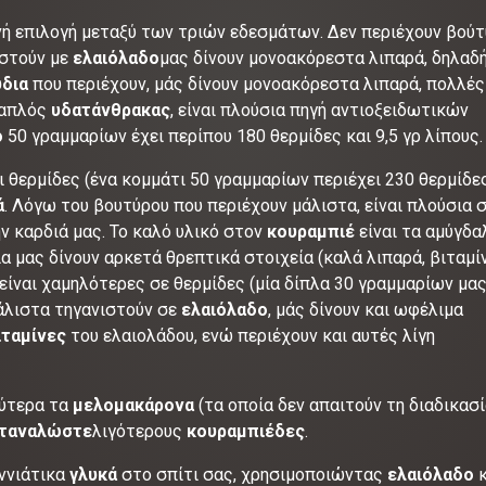
ινή επιλογή μεταξύ των τριών εδεσμάτων. Δεν περιέχουν βούτ
αστούν με
ελαιόλαδο
μας δίνουν μονοακόρεστα λιπαρά, δηλαδ
ύδια
που περιέχουν, μάς δίνουν μονοακόρεστα λιπαρά, πολλές
ι απλός
υδατάνθρακας
, είναι πλούσια πηγή αντιοξειδωτικών
ο
50 γραμμαρίων έχει περίπου 180 θερμίδες και 9,5 γρ λίπους.
 θερμίδες (ένα κομμάτι 50 γραμμαρίων περιέχει 230 θερμίδες
ά
. Λόγω του βουτύρου που περιέχουν μάλιστα, είναι πλούσια 
ν καρδιά μας. Το καλό υλικό στον
κουραμπιέ
είναι τα αμύγδα
α μας δίνουν αρκετά θρεπτικά στοιχεία (καλά λιπαρά, βιταμίν
, είναι χαμηλότερες σε θερμίδες (μία δίπλα 30 γραμμαρίων μας
μάλιστα τηγανιστούν σε
ελαιόλαδο
, μάς δίνουν και ωφέλιμα
ιταμίνες
του ελαιολάδου, ενώ περιέχουν και αυτές λίγη
λύτερα τα
μελομακάρονα
(τα οποία δεν απαιτούν τη διαδικασί
ταναλώστε
λιγότερους
κουραμπιέδες
.
ννιάτικα
γλυκά
στο σπίτι σας, χρησιμοποιώντας
ελαιόλαδο
κ