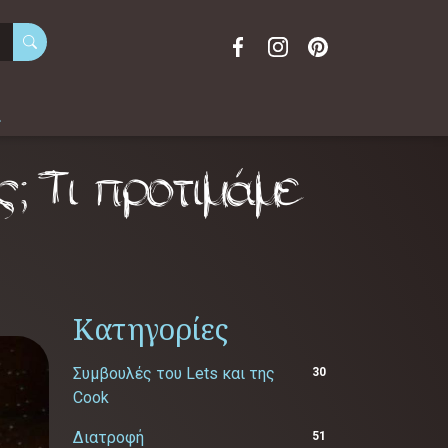
α
; Τι προτιμάμε
Κατηγορίες
Συμβουλές του Lets και της
30
Cook
Διατροφή
51