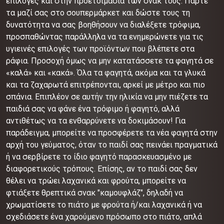
επιλογές και στην προετοιμασία των σνακ τους. Πάρτε
τα μαζί σας στο σουπερμάρκετ και δώστε τους τη
δυνατότητα να σας βοηθήσουν να διαλέξετε τρόφιμα,
προσπαθώντας παράλληλα να τα ενημερώνετε για τις
υγιεινές επιλογές των προϊόντων που βλέπετε στα
ράφια. Προσοχή όμως να μην κατατάσσετε τα φαγητά σε
«καλά» και «κακά». Όλα τα φαγητά, ακόμα και τα γλυκά
και τα ζαχαρωτά επιτρέπονται, αρκεί με μέτρο και πιο
σπάνια. Επιπλέον σε αυτήν την ηλικία να μην πιέζετε τα
παιδιά σας να φάνε ένα τρόφιμο ή φαγητό, αλλά
αντιθέτως να τα ενθαρρύνετε να δοκιμάσουν! Για
παράδειγμα, μπορείτε να προσφέρετε τα νέα φαγητά στην
αρχή του γεύματος, όταν το παιδί σας πεινάει πραγματικά
ή να σερβίρετε το ίδιο φαγητό παρασκευασμένο με
διαφορετικούς τρόπους. Επίσης, αν το παιδί σας δεν
θέλει να τρώει λαχανικά και φρούτα, μπορείτε να
φτιάξετε θρεπτικά σνακ "καμουφλάζ", δηλαδή να
χρωματίσετε το πιάτο με φρούτα ή/και λαχανικά ή να
σχεδιάσετε ένα χαρούμενο πρόσωπο στο πιάτο, απλά