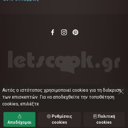
Αυτός ο ιστότοπος χρησιμοποιεί cookies για τη διάκριση
©
2012-2026
LETSCOOK.GR
Αριθμός ΓΕΜΗ:
των επισκεπτών. Για να αποδεχθείτε την τοποθέτηση
021375326001
cookies, επιλέξτε
Όροι χρήσης
•
Πολιτική απορρήτου
•
Πολιτική
cookies
•
Ρυθμίσεις cookies
Ρυθμίσεις
Πολιτική
Αποδέχομαι
cookies
cookies
TORUS web applications