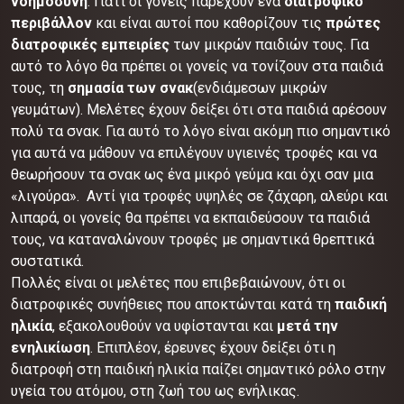
νοημοσύνη
. Γιατί οι γονείς παρέχουν ένα
διατροφικό
περιβάλλον
και είναι αυτοί που καθορίζουν τις
πρώτες
διατροφικές εμπειρίες
των μικρών παιδιών τους. Για
αυτό το λόγο θα πρέπει οι γονείς να τονίζουν στα παιδιά
τους, τη
σημασία των σνακ
(ενδιάμεσων μικρών
γευμάτων). Μελέτες έχουν δείξει ότι στα παιδιά αρέσουν
πολύ τα σνακ. Για αυτό το λόγο είναι ακόμη πιο σημαντικό
για αυτά να μάθουν να επιλέγουν υγιεινές τροφές και να
θεωρήσουν τα σνακ ως ένα μικρό γεύμα και όχι σαν μια
«λιγούρα». Αντί για τροφές υψηλές σε ζάχαρη, αλεύρι και
λιπαρά, οι γονείς θα πρέπει να εκπαιδεύσουν τα παιδιά
τους, να καταναλώνουν τροφές με σημαντικά θρεπτικά
συστατικά.
Πολλές είναι οι μελέτες που επιβεβαιώνουν, ότι οι
διατροφικές συνήθειες που αποκτώνται κατά τη
παιδική
ηλικία
, εξακολουθούν να υφίστανται και
μετά την
ενηλικίωση
. Επιπλέον, έρευνες έχουν δείξει ότι η
διατροφή στη παιδική ηλικία παίζει σημαντικό ρόλο στην
υγεία του ατόμου, στη ζωή του ως ενήλικας.