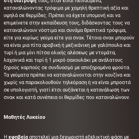
στη διατροφή
τους, όταν είναι πεινασμένα,
καταναλώνοντας τρόφιμα με χαμηλή θρεπτική αξία και
υψηλά σε θερμίδες. Πρέπει να έχετε υπομονή και να
επιμείνετε στην εκπαίδευση τους, διδάσκοντας τους να
καταναλώνουν νόστιμα και συνάμα θρεπτικά τρόφιμα,
είτε για κυρίως γεύμα είτε για σνακ. Τέτοια σνακ μπορούν
να είναι μια πίτα αραβική ή μεξικάνικη με γαλόπουλα και
τυρί ή μια μίνι πίτσα ολικής αλέσεως με ντομάτα,
λαχανικά και τυρί ή 1 μικρό σακουλάκι με ανάλατους
ξηρούς καρπούς σε συνδυασμό με αποξηραμένα φρούτα.
Τα γεύματα πρέπει να καταναλώνονται στην κουζίνα και
χωρίς να παρακολουθούν τηλεόραση ή να είναι μπροστά
σε υπολογιστή, γιατί έτσι αυξάνεται η κατανάλωση των
σνακ και κατά συνέπεια οι θερμίδες που καταναλώνουν.
Μαθητές Λυκείου
Η
εφηβεία
αποτελεί μια ξεχωριστή εξελικτική φάση με