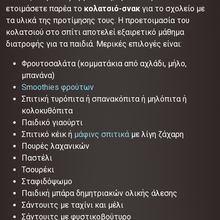
ετοιμάσετε παρέα το
κολατσιό-σνακ
για το σχολείο με
τα υλικά της προτίμησης τους. Η προετοιμασία του
κολατσιού στο σπίτι αποτελεί εξαιρετικό μάθημα
διατροφής για τα παιδιά. Μερικές επιλογές είναι:
Φρουτοσαλάτα (κομματάκια από αχλάδι, μήλο,
μπανάνα)
Smoothies φρούτων
Σπιτική τυρόπιτα ή σπανακόπιτα ή μηλόπιτα ή
κολοκυθόπιτα
Παιδικό γιαούρτι
Σπιτικό κέικ ή
μάφινς σπιτικά
με λίγη ζάχαρη
Πουρές λαχανικών
Παστέλι
Τσουρέκι
Σταφιδόψωμο
Παιδική μπάρα δημητριακών ολικής άλεσης
Σάντουιτς με ταχίνι και μέλι
Σάντουιτς με φυστικοβούτυρο