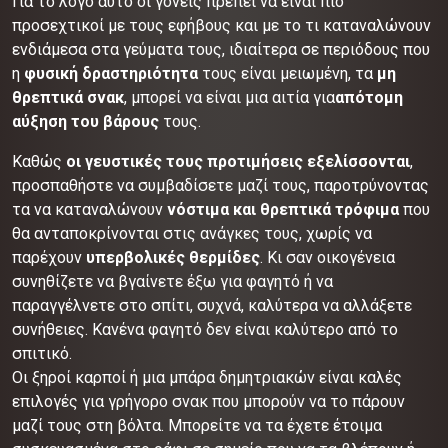
Για το λόγο αυτό οι γονείς πρέπει να είναι πιο
προσεχτικοί με τους εφήβους και με το τι καταναλώνουν
ενδιάμεσα στα γεύματα τους, ιδιαίτερα σε περιόδους που
η
φυσική δραστηριότητα
τους είναι μειωμένη, τα
μη
θρεπτικά σνακ
, μπορεί να είναι μια αιτία για
απότομη
αύξηση του βάρους
τους.
Καθώς
οι γευστικές τους προτιμήσεις εξελίσσονται
,
προσπαθήστε να συμβαδίσετε μαζί τους, παροτρύνοντας
τα να καταναλώνουν
νόστιμα και θρεπτικά τρόφιμα
που
θα ανταποκρίνονται στις ανάγκες τους, χωρίς να
παρέχουν
υπερβολικές θερμίδες
. Κι σαν οικογένεια
συνηθίζετε να βγαίνετε έξω για φαγητό ή να
παραγγέλνετε στο σπίτι, συχνά, καλύτερα να αλλάξετε
συνήθειες. Κανένα φαγητό δεν είναι καλύτερο από το
σπιτικό.
Οι ξηροί καρποί ή μια μπάρα δημητριακών είναι καλές
επιλογές για γρήγορο σνακ που μπορούν να το πάρουν
μαζί τους στη βόλτα. Μπορείτε να τα έχετε έτοιμα