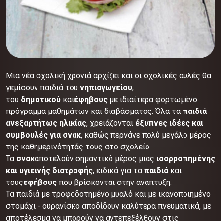
Μια νέα σχολική χρονιά αρχίζει και οι σχολικές αυλές θα
γεμίσουν παιδιά του
νηπιαγωγείου
,
του
δημοτικού
και
έφηβους
με ιδιαίτερα φορτωμένο
πρόγραμμα μαθημάτων και διαβάσματος. Όλα τα
παιδιά
ανεξαρτήτως ηλικίας
, χρειάζονται
έξυπνες ιδέες και
συμβουλές για σνακ
, καθώς περνάνε πολύ μεγάλο μέρος
της καθημερινότητάς τους στο σχολείο.
Τα
σνακ
αποτελούν σημαντικό μέρος μιας
ισορροπημένης
και υγιεινής διατροφής
, ειδικά για τα
παιδιά
και
τους
εφήβους
που βρίσκονται στην ανάπτυξη.
Τα παιδιά με τροφοδοτημένο μυαλό και με ικανοποιημένο
στομάχι - ουρανίσκο αποδίδουν καλύτερα πνευματικά, με
αποτέλεσμα να μπορούν να αντεπεξέλθουν στις