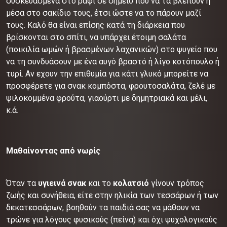
συσκευασμένα στο ράφι σε σημείο που να τα βλέπουν ή
μέσα στο σακίδιο τους, έτσι ώστε να το πάρουν μαζί
τους. Καλό θα είναι επίσης κατά τη διάρκεια που
βρίσκονται στο σπίτι, να υπάρχει έτοιμη σαλάτα
(ποικιλία ωμών ή βρασμένων λαχανικών) στο ψυγείο που
να τη συνδυάσουν με ένα αυγό βραστό ή λίγο κοτόπουλο ή
τυρί. Αν εχουν την επιθυμία για κάτι γλυκό μπορείτε να
προσφέρετε για σνακ κομπόστα, φρουτοσαλάτα, ζελέ με
ψιλοκομμένα φρούτα, γιαούρτι με δημητριακά και μέλι,
κ.ά.
Μαθαίνοντας από νωρίς
Όταν τα
υγιεινά σνακ
και το
κολατσιό
γίνουν τρόπος
ζωής και συνήθεια, είτε στην ηλικία των τεσσάρων ή των
δεκατεσσάρων, βοηθούν τα παιδιά σας να μάθουν να
τρώνε για λόγους φυσικούς (πείνα) και όχι ψυχολογικούς