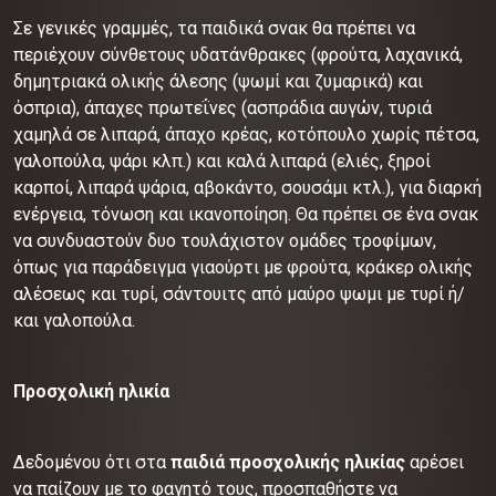
Σε γενικές γραμμές, τα παιδικά σνακ θα πρέπει να
περιέχουν σύνθετους υδατάνθρακες (φρούτα, λαχανικά,
δημητριακά ολικής άλεσης (ψωμί και ζυμαρικά) και
όσπρια), άπαχες πρωτεΐνες (ασπράδια αυγών, τυριά
χαμηλά σε λιπαρά, άπαχο κρέας, κοτόπουλο χωρίς πέτσα,
γαλοπούλα, ψάρι κλπ.) και καλά λιπαρά (ελιές, ξηροί
καρποί, λιπαρά ψάρια, αβοκάντο, σουσάμι κτλ.), για διαρκή
ενέργεια, τόνωση και ικανοποίηση. Θα πρέπει σε ένα σνακ
να συνδυαστούν δυο τουλάχιστον ομάδες τροφίμων,
όπως για παράδειγμα γιαούρτι με φρούτα, κράκερ ολικής
αλέσεως και τυρί, σάντουιτς από μαύρο ψωμι με τυρί ή/
και γαλοπούλα.
Προσχολική ηλικία
Δεδομένου ότι στα
παιδιά προσχολικής ηλικίας
αρέσει
να παίζουν με το φαγητό τους, προσπαθήστε να