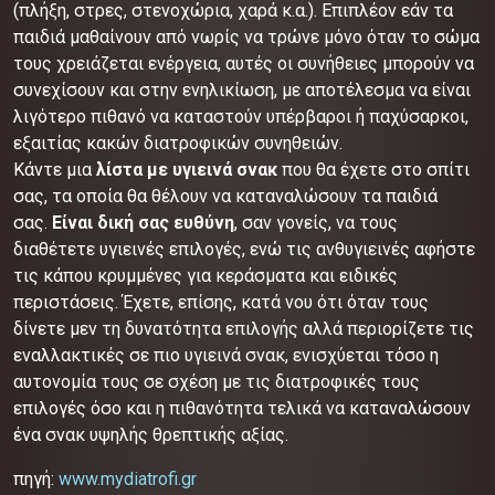
(πλήξη, στρες, στενοχώρια, χαρά κ.α.). Επιπλέον εάν τα
παιδιά μαθαίνουν από νωρίς να τρώνε μόνο όταν το σώμα
τους χρειάζεται ενέργεια, αυτές οι συνήθειες μπορούν να
συνεχίσουν και στην ενηλικίωση, με αποτέλεσμα να είναι
λιγότερο πιθανό να καταστούν υπέρβαροι ή παχύσαρκοι,
εξαιτίας κακών διατροφικών συνηθειών.
Κάντε μια
λίστα με υγιεινά σνακ
που θα έχετε στο σπίτι
σας, τα οποία θα θέλουν να καταναλώσουν τα παιδιά
σας.
Είναι δική σας ευθύνη
, σαν γονείς, να τους
διαθέτετε υγιεινές επιλογές, ενώ τις ανθυγιεινές αφήστε
τις κάπου κρυμμένες για κεράσματα και ειδικές
περιστάσεις. Έχετε, επίσης, κατά νου ότι όταν τους
δίνετε μεν τη δυνατότητα επιλογής αλλά περιορίζετε τις
εναλλακτικές σε πιο υγιεινά σνακ, ενισχύεται τόσο η
αυτονομία τους σε σχέση με τις διατροφικές τους
επιλογές όσο και η πιθανότητα τελικά να καταναλώσουν
ένα σνακ υψηλής θρεπτικής αξίας.
πηγή:
www.mydiatrofi.gr