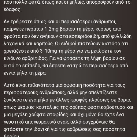
που πολλά φυτά, όπως και οι μηλιές, απορροφούν από το
έδαφος.
Αν τρέφεστε όπως και οι περισσότεροι άνθρωποι,
παίρνετε περίπου 1-2mg βορίου τη μέρα, κυρίως από
φρούτα που δεν ανήκουν στα εσπεριδοειδή, από φυλλώδη
λαχανικά και καρπούς. Οι ειδικοί πιστεύουν ωστόσο ότι
χρειάζεστε από 3-10mg τη μέρα για να μειώσετε τον
κίνδυνο αρθρίτιδας. Για να φτάσετε τη λήψη βορίου σε
αυτό το επίπεδο, θα έπρεπε να τρώτε περισσότερα από
εννιά μήλα τη μέρα.
Αυτό είναι πιθανότατα μια αφύσικη ποσότητα για τους
περισσότερους ανθρώπους, αλλά μην απελπίζεστε.
Συνδυάστε ένα μήλο με άλλες τροφές πλούσιες σε βόριο,
όπως μερικές κουταλιές της σούπας φυστικοβούτυρο και
μια μεγάλη χούφτα σταφίδες και όχι μόνο θα έχτε ένα
γευστικό απογευματινό σνακ, αλλά συγχρόνως θα
φτάσετε την ιδανική για τις αρθρώσεις σας ποσότητα
βορίου.