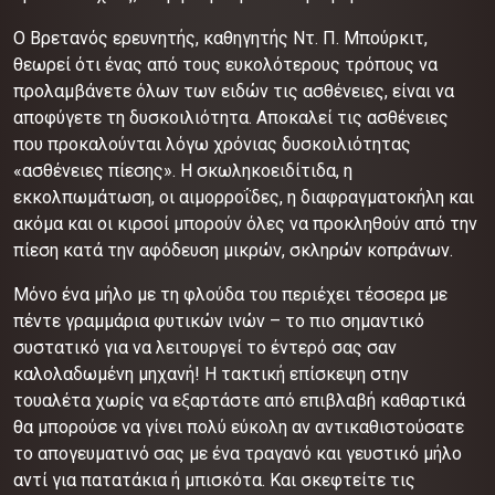
Ο Βρετανός ερευνητής, καθηγητής Ντ. Π. Μπούρκιτ,
θεωρεί ότι ένας από τους ευκολότερους τρόπους να
προλαμβάνετε όλων των ειδών τις ασθένειες, είναι να
αποφύγετε τη δυσκοιλιότητα. Αποκαλεί τις ασθένειες
που προκαλούνται λόγω χρόνιας δυσκοιλιότητας
«ασθένειες πίεσης». Η σκωληκοειδίτιδα, η
εκκολπωμάτωση, οι αιμορροΐδες, η διαφραγματοκήλη και
ακόμα και οι κιρσοί μπορούν όλες να προκληθούν από την
πίεση κατά την αφόδευση μικρών, σκληρών κοπράνων.
Μόνο ένα μήλο με τη φλούδα του περιέχει τέσσερα με
πέντε γραμμάρια φυτικών ινών – το πιο σημαντικό
συστατικό για να λειτουργεί το έντερό σας σαν
καλολαδωμένη μηχανή! Η τακτική επίσκεψη στην
τουαλέτα χωρίς να εξαρτάστε από επιβλαβή καθαρτικά
θα μπορούσε να γίνει πολύ εύκολη αν αντικαθιστούσατε
το απογευματινό σας με ένα τραγανό και γευστικό μήλο
αντί για πατατάκια ή μπισκότα. Και σκεφτείτε τις