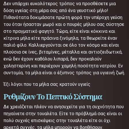
Δεν υπάρχει ευκολότερος τρόπος να προσθέσετε μια
δόση υγείας στη μέρα σας από ένα γευστικό μήλο!
Πιθανότατα δοκιμάσατε πρώτη φορά την υπέροχη γεύση
του όταν ήσασταν μωρό και ο πουρές μήλου σας σύστησε
στο πραγματικό φαγητό. Τώρα, είτε είναι κόκκινα και
κίτρινα μήλα είτε πράσινα ξινόμηλα, τα θεωρείτε έναν
παλιό φίλο. Καλλιεργούνται σε όλο τον κόσμο και είναι
πλούσια σε ίνες, βιταμίνες, μέταλλα και αντιοξειδωτικά,
ενώ δεν έχουν καθόλου λιπαρά, δεν προκαλούν
χοληστερίνη και περιέχουν χαμηλή ποσότητα νατρίου. Εν
συντομία, τα μήλα είναι ο έξυπνος τρόπος για υγιεινή ζωή.
Έξι λόγοι που τα μήλα σας κρατούν υγιείς
Ρυθμίζουν Το Πεπτικό Σύστημα
Δε χρειάζεται πλέον να ανησυχείτε για τη συχνότητα που
πηγαίνετε στην τουαλέτα. Είτε το πρόβλημά σας είναι οι
πολύ συχνές επισκέψεις στην τουαλέτα είτε οι όχι
αρκετά συχνές, τα μήλα μπορούν να βοηθήσουν.