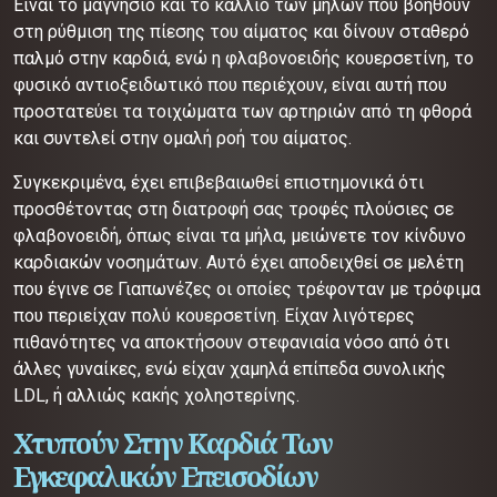
Είναι το μαγνήσιο και το κάλλιο των μήλων που βοηθούν
στη ρύθμιση της πίεσης του αίματος και δίνουν σταθερό
παλμό στην καρδιά, ενώ η φλαβονοειδής κουερσετίνη, το
φυσικό αντιοξειδωτικό που περιέχουν, είναι αυτή που
προστατεύει τα τοιχώματα των αρτηριών από τη φθορά
και συντελεί στην ομαλή ροή του αίματος.
Συγκεκριμένα, έχει επιβεβαιωθεί επιστημονικά ότι
προσθέτοντας στη διατροφή σας τροφές πλούσιες σε
φλαβονοειδή, όπως είναι τα μήλα, μειώνετε τον κίνδυνο
καρδιακών νοσημάτων. Αυτό έχει αποδειχθεί σε μελέτη
που έγινε σε Γιαπωνέζες οι οποίες τρέφονταν με τρόφιμα
που περιείχαν πολύ κουερσετίνη. Είχαν λιγότερες
πιθανότητες να αποκτήσουν στεφανιαία νόσο από ότι
άλλες γυναίκες, ενώ είχαν χαμηλά επίπεδα συνολικής
LDL, ή αλλιώς κακής χοληστερίνης.
Χτυπούν Στην Καρδιά Των
Εγκεφαλικών Επεισοδίων