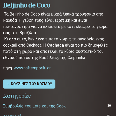
Beijinho de Coco
Τα Beijinho de Coco είναι μικρά λευκά τρουφάκια από
καρύδα. Η γεύση τους είναι εξωτική και είναι
πεντανόστιμα για να κλείσετε με κάτι ελαφρύ το γεύμα
σας στη Βραζιλία.
Κι όλα αυτά, δεν λένε τίποτα χωρίς τη συνοδεία ενός
cocktail από Cachaca. Η
Cachaca
είναι το πιο δημοφιλές
ποτό στη χώρα και αποτελεί το κύριο συστατικό του
εθνικού ποτού της Βραζιλίας, της Caipirinha.
πηγή:
www.naftemporiki.gr
ΚΟΥΖΙΝΕΣ ΤΟΥ ΚΟΣΜΟΥ
Κατηγορίες
Συμβουλές του Lets και της Cook
30
51