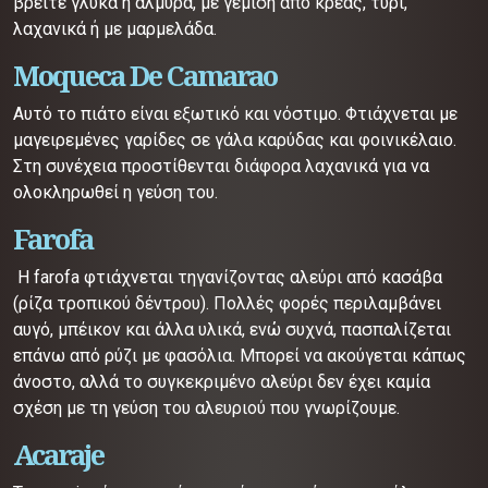
βρείτε γλυκά ή αλμυρά, με γέμιση από κρέας, τυρί,
λαχανικά ή με μαρμελάδα.
Moqueca De Camarao
Αυτό το πιάτο είναι εξωτικό και νόστιμο. Φτιάχνεται με
μαγειρεμένες γαρίδες σε γάλα καρύδας και φοινικέλαιο.
Στη συνέχεια προστίθενται διάφορα λαχανικά για να
ολοκληρωθεί η γεύση του.
Farofa
Η farofa φτιάχνεται τηγανίζοντας αλεύρι από κασάβα
(ρίζα τροπικού δέντρου). Πολλές φορές περιλαμβάνει
αυγό, μπέικον και άλλα υλικά, ενώ συχνά, πασπαλίζεται
επάνω από ρύζι με φασόλια. Μπορεί να ακούγεται κάπως
άνοστο, αλλά το συγκεκριμένο αλεύρι δεν έχει καμία
σχέση με τη γεύση του αλευριού που γνωρίζουμε.
Acaraje