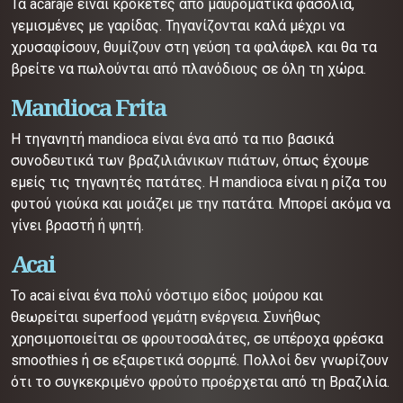
Τα acaraje είναι κροκέτες από μαυρομάτικα φασόλια,
γεμισμένες με γαρίδας. Τηγανίζονται καλά μέχρι να
χρυσαφίσουν, θυμίζουν στη γεύση τα φαλάφελ και θα τα
βρείτε να πωλούνται από πλανόδιους σε όλη τη χώρα.
Mandioca Frita
Η τηγανητή mandioca είναι ένα από τα πιο βασικά
συνοδευτικά των βραζιλιάνικων πιάτων, όπως έχουμε
εμείς τις τηγανητές πατάτες. Η mandioca είναι η ρίζα του
φυτού γιούκα και μοιάζει με την πατάτα. Μπορεί ακόμα να
γίνει βραστή ή ψητή.
Acai
Το acai είναι ένα πολύ νόστιμο είδος μούρου και
θεωρείται superfood γεμάτη ενέργεια. Συνήθως
χρησιμοποιείται σε φρουτοσαλάτες, σε υπέροχα φρέσκα
smoothies ή σε εξαιρετικά σορμπέ. Πολλοί δεν γνωρίζουν
ότι το συγκεκριμένο φρούτο προέρχεται από τη Βραζιλία.