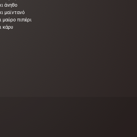
κι άνηθο
κι μαϊντανό
ι μαύρο πιπέρι
ι κάρυ