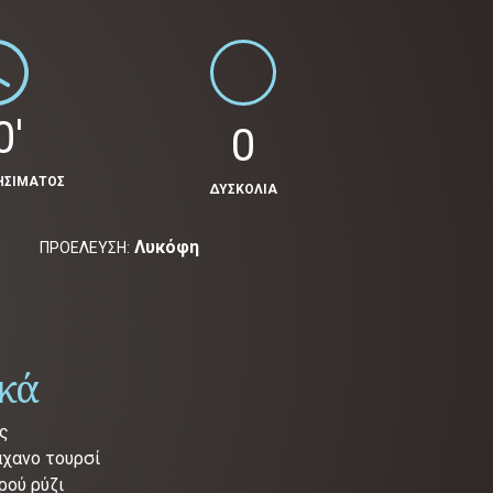
0'
0
ΗΣΙΜΑΤΟΣ
ΔΥΣΚΟΛΙΑ
Λυκόφη
ΠΡΟΕΛΕΥΣΗ:
ικά
ας
άχανο τουρσί
ρού ρύζι