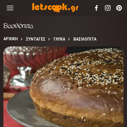
Βασιλόπιτα
ΑΡΧΙΚΉ
ΣΥΝΤΑΓΈΣ
ΓΛΥΚΑ
ΒΑΣΙΛΌΠΙΤΑ