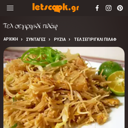
Τελ σεγιριγκλί πιλάφ
ΑΡΧΙΚΉ
ΣΥΝΤΑΓΈΣ
ΡΥΖΙΑ
ΤΕΛ ΣΕΓΙΡΙΓΚΛΊ ΠΙΛΆΦ