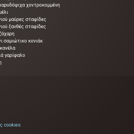
 καρυδόψιχα χοντροκομμένη
μέλι
νιού μαύρες σταφίδες
νιού ξανθές σταφίδες
 ζάχαρη
νι σαμιώτικο κονιάκ
 κανέλα
ιά γαρίφαλο
η
ς cookies