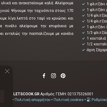
υλικά και ανακατεύουμε καλά. Αλείφουμε
1 φλιτζάνι
1 φλιτζάνι 
χινιού. Ψήνουμε την ταχινόπιτα στους 170
1/4 φλιτζα
ουμε λίγα λεπτά στο ταψί να κρυώσει και
1/4 φλιτζα
ε πινέλο αλείφουμε την επιφάνεια με
1 φλιτζάνι
1/3 φλιτζά
σει εντελώς την πασπαλίζουμε με κανέλα
1 κουταλιά
1/2 κουταλ
άχνη ζάχαρ
2-2026
LETSCOOK.GR
Αριθμός ΓΕΜΗ:
021375326001
χρήσης
•
Πολιτική απορρήτου
•
Πολιτική cookies
•
Ρυθμίσει