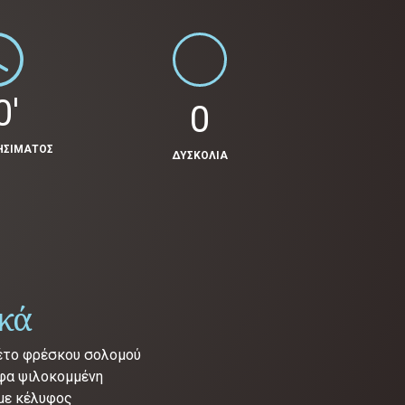
0'
0
ΗΣΙΜΑΤΟΣ
ΔΥΣΚΟΛΙΑ
ικά
λέτο φρέσκου σολομού
ύφα ψιλοκομμένη
 με κέλυφος