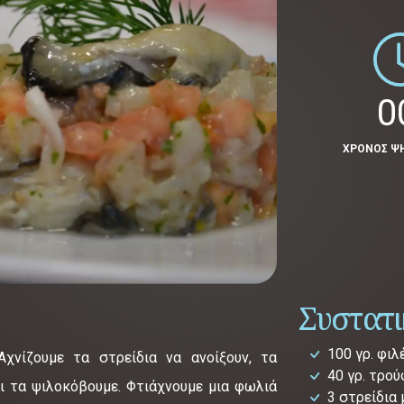
0
ΧΡΟΝΟΣ Ψ
Συστατ
100 γρ. φι
χνίζουμε τα στρείδια να ανοίξουν, τα
40 γρ. τρο
αι τα ψιλοκόβουμε. Φτιάχνουμε μια φωλιά
3 στρείδια