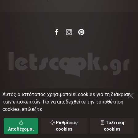
Αυτός ο ιστότοπος χρησιμοποιεί cookies για τη διάκριση
©
2012-2026
LETSCOOK.GR
Αριθμός ΓΕΜΗ:
των επισκεπτών. Για να αποδεχθείτε την τοποθέτηση
021375326001
cookies, επιλέξτε
Όροι χρήσης
•
Πολιτική απορρήτου
•
Πολιτική
cookies
•
Ρυθμίσεις cookies
Ρυθμίσεις
Πολιτική
Αποδέχομαι
cookies
cookies
TORUS web applications