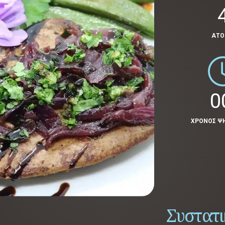
ΑΤ
0
ΧΡΟΝΟΣ Ψ
Συστατ