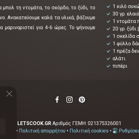
1 κιλό συκ
 μπολ τη ντομάτα, το σκόρδο, το ξύδι, το
30 γρ. ελαι
νο. Ανακατεύουμε καλά τα υλικά, βάζουμε
1 ντομάτα 
α μαριναριστεί για 4-6 ώρες. Το ψήνουμε
20 γρ. ξύδι
1 σκελίδα 
1 φύλλο δά
1 πρέζα δε
αλάτι
πιπέρι
2-2026
LETSCOOK.GR
Αριθμός ΓΕΜΗ:
021375326001
χρήσης
•
Πολιτική απορρήτου
•
Πολιτική cookies
•
Ρυθμίσει