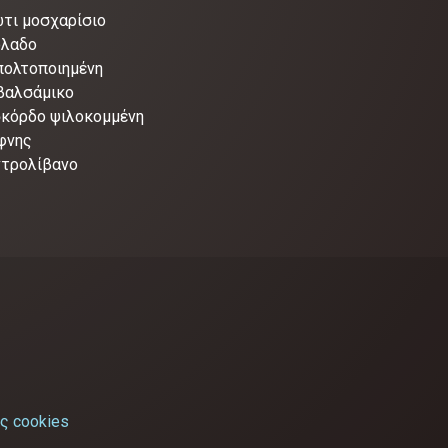
ώτι μοσχαρίσιο
όλαδο
πολτοποιημένη
 βαλσάμικο
σκόρδο ψιλοκομμένη
φνης
ντρολίβανο
ς cookies