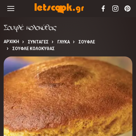
Σουφλέ κολοκύθας
ΑΡΧΙΚΉ
ΣΥΝΤΑΓΈΣ
ΓΛΥΚΑ
ΣΟΥΦΛΕ
ΣΟΥΦΛΈ ΚΟΛΟΚΎΘΑΣ