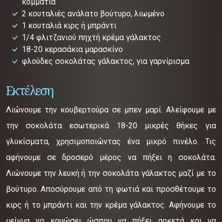
κομμάτια
2 κουταλιές ανάλατο βούτυρο, λιωμένο
1 κουταλιά κιρς ή μπράντι
1/4 φλιτζανιού πηχτή κρέμα γάλακτος
18-20 κερασάκια μαρασκίνο
φλούδες σοκολάτας γάλακτος, για γαρνίρισμα
Εκτέλεση
Λιώνουμε την κουβερτούρα σε μπεν μαρί. Αλείφουμε με
την σοκολάτα εσωτερικά 18-20 μικρές θήκες για
γλυκίσματα, χρησιμοποιώντας ένα μικρό πινέλο. Τις
αφήνουμε σε δροσερό μέρος να πήξει η σοκολάτα.
Λιώνουμε την λευκή ή την σοκολάτα γάλακτος μαζί με το
βούτυρο. Αποσύρουμε από τη φωτιά και προσθέτουμε το
κιρς ή το μπράντι και την κρέμα γάλακτος. Αφήνουμε το
μείγμα να κρυώσει ώσπου να πήξει αρκετά και να