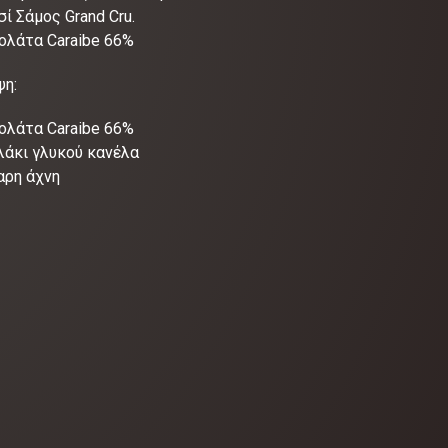
σί Σάμος Grand Cru.
κολάτα Caraibe 66%
ψη:
κολάτα Caraibe 66%
λάκι γλυκού κανέλα
αρη άχνη