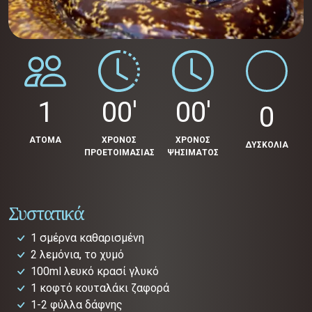
1
00'
00'
0
ΑΤΟΜΑ
ΧΡΟΝΟΣ
ΧΡΟΝΟΣ
ΔΥΣΚΟΛΙΑ
ΠΡΟΕΤΟΙΜΑΣΙΑΣ
ΨΗΣΙΜΑΤΟΣ
Συστατικά
1 σμέρνα καθαρισμένη
2 λεμόνια, το χυμό
100ml λευκό κρασί γλυκό
1 κοφτό κουταλάκι ζαφορά
1-2 φύλλα δάφνης