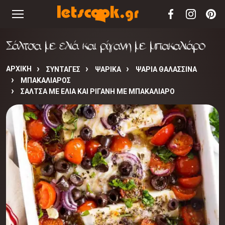
Σάλτσα με ελιά και ρίγανη με μπακαλιάρο
ΑΡΧΙΚΉ
ΣΥΝΤΑΓΈΣ
ΨΑΡΙΚΑ
ΨΑΡΙΑ ΘΑΛΑΣΣΙΝΑ
ΜΠΑΚΑΛΙΑΡΟΣ
ΣΆΛΤΣΑ ΜΕ ΕΛΙΆ ΚΑΙ ΡΊΓΑΝΗ ΜΕ ΜΠΑΚΑΛΙΆΡΟ