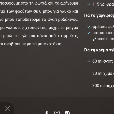
αποσύρουμε από τη φωτιά και τα αφήνουμε
115 γρ. φρ
γμα των φρούτων σε 6 μπολ για γλυκό και
Για το γαρνίρισ
άλο μπολ τοποθετούμε το σναπ ροδάκινου,
φρέσκα φυλ
μα γάλακτος χτυπώντας, μέχρι το μείγμα
μπισκοτάκια
τα μπολ του γλυκού πάνω από τα φρούτα,
γλυκού ή π
ι σερβίρουμε με τα μπισκοτάκια.
Για τη κρέμα sy
60 ml σναπ
30 ml χυμό
300 ml πηχ