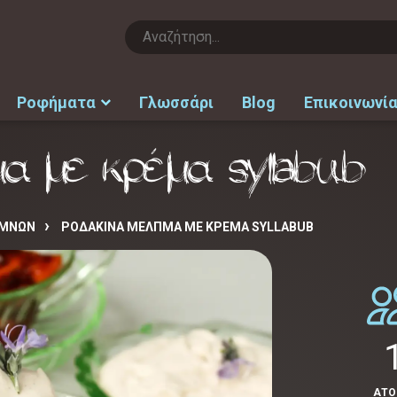
Ροφήματα
Γλωσσάρι
Blog
Επικοινωνί
α με κρέμα syllabub
ΑΜΝΩΝ
ΡΟΔΆΚΙΝΑ ΜΕΛΠΜΑ ΜΕ ΚΡΈΜΑ SYLLABUB
ΑΤ