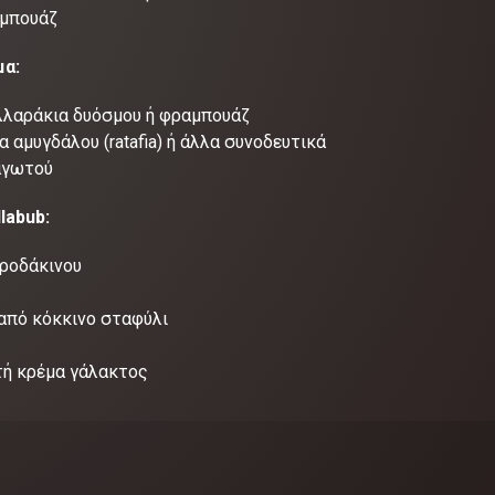
αμπουάζ
μα:
λαράκια δυόσμου ή φραμπουάζ
 αμυγδάλου (ratafia) ή άλλα συνοδευτικά
αγωτού
llabub:
 ροδάκινου
 από κόκκινο σταφύλι
τή κρέμα γάλακτος