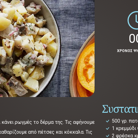
0
ΧΡΟΝΟΣ Ψ
Συστατ
500 γρ. πα
 κάνει ρωγμές το δέρμα της. Τις αφήνουμε
1 κρεμμύδι
καθαρίζουμε από πέτσες και κόκκαλα. Τις
2 φρέσκα κ