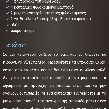
1 φλιτζανάκι του καφέ λάδι
4 κουταλιές ψιλοκομμένο μαϊντανό
2 μικρές καυτερές πιπεριές ψιλοκομμένες
2 γρ. Βασιλικό ξερό ή 12 γρ. Βασιλικό φρέσκο
αλάτι
μαύρο πιπέρι
Εκτέλεση
Σε μια λεκανίτσα βάζετε το τυρί και το λιώνετε με
πιρούνι, να γίνει πολτός. Προσθέτετε τα υπόλοιπα υλικά
εκτός από το αλάτι και το δουλεύετε να ενωθούν καλά.
Ανοίγετε το καπάκι της πιπεριάς μ' ένα μαχαιράκι και
αφαιρείτε με προσοχή τα σπόρια, έτσι που να μην
ανοίξουν οι πιπεριές. Μ' ένα κουταλάκι τις γεμίζετε με το
μείγμα του τυριού. Στο άνοιγμα της πιπεριάς βάζετε ένα
κομματάκι ψωμί να κλείσει καλά, για να μη χύνεται η