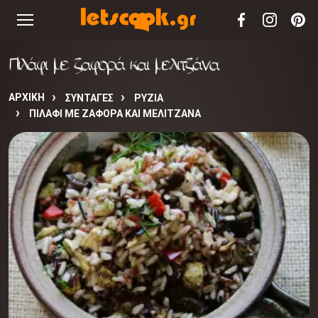
Πιλάφι με ζαφορά και μελιτζάνα
ΑΡΧΙΚΉ
ΣΥΝΤΑΓΈΣ
ΡΥΖΙΑ
ΠΙΛΆΦΙ ΜΕ ΖΑΦΟΡΆ ΚΑΙ ΜΕΛΙΤΖΆΝΑ