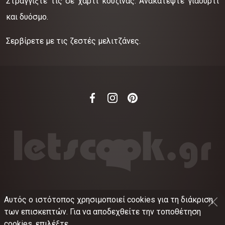
Στραγγίξτε τις σε χαρτί κουζίνας. Ανακατέψτε γιαούρτι
και δυόσμο.
Σερβίρετε με τις ζεστές μελιτζάνες.
Αυτός ο ιστότοπος χρησιμοποιεί cookies για τη διάκριση
©
2012-2026
LETSCOOK.GR
Αριθμός ΓΕΜΗ:
των επισκεπτών. Για να αποδεχθείτε την τοποθέτηση
021375326001
cookies, επιλέξτε