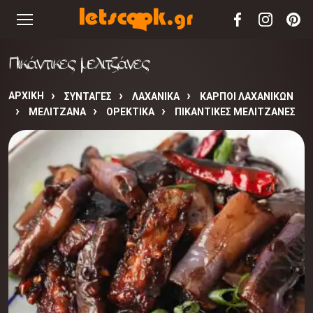
Πικάντικες μελιτζάνες
ΑΡΧΙΚΉ
ΣΥΝΤΑΓΈΣ
ΛΑΧΑΝΙΚΑ
ΚΑΡΠΟΙ ΛΑΧΑΝΙΚΩΝ
ΜΕΛΙΤΖΑΝΑ
ΟΡΕΚΤΙΚΑ
ΠΙΚΆΝΤΙΚΕΣ ΜΕΛΙΤΖΆΝΕΣ