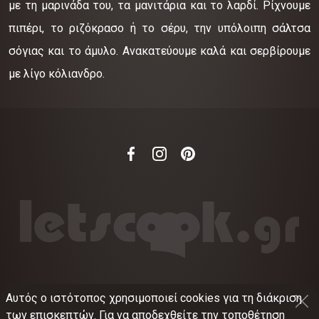
με τη μαρινάδα του, τα μανιτάρια και το λαρδί. Ρίχνουμε
πιπέρι, το ριζόκρασο ή το σέρυ, την υπόλοιπη σάλτσα
σόγιας και το άμυλο. Ανακατεύουμε καλά και σερβίρουμε
με λίγο κόλιανδρο.
Αυτός ο ιστότοπος χρησιμοποιεί cookies για τη διάκριση
©
2012-2026
LETSCOOK.GR
Αριθμός ΓΕΜΗ:
των επισκεπτών. Για να αποδεχθείτε την τοποθέτηση
021375326001