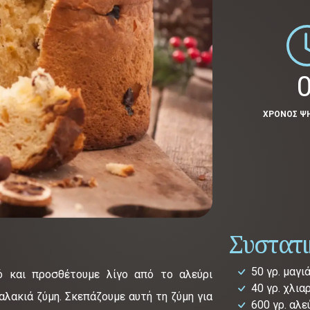
0
ΧΡΟΝΟΣ Ψ
Συστατ
50 γρ. μαγι
ό και προσθέτουμε λίγο από το αλεύρι
40 γρ. χλια
μαλακιά ζύμη. Σκεπάζουμε αυτή τη ζύμη για
600 γρ. αλε