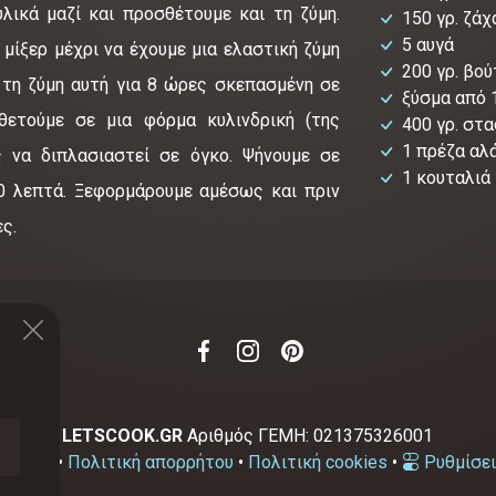
λικά μαζί και προσθέτουμε και τη ζύμη.
150 γρ. ζάχ
5 αυγά
μίξερ μέχρι να έχουμε μια ελαστική ζύμη
200 γρ. βο
 τη ζύμη αυτή για 8 ώρες σκεπασμένη σε
ξύσμα από 
θετούμε σε μια φόρμα κυλινδρική (της
400 γρ. στα
1 πρέζα αλ
 να διπλασιαστεί σε όγκο. Ψήνουμε σε
1 κουταλιά
0 λεπτά. Ξεφορμάρουμε αμέσως και πριν
ς.
2-2026
LETSCOOK.GR
Αριθμός ΓΕΜΗ:
021375326001
χρήσης
•
Πολιτική απορρήτου
•
Πολιτική cookies
•
Ρυθμίσει