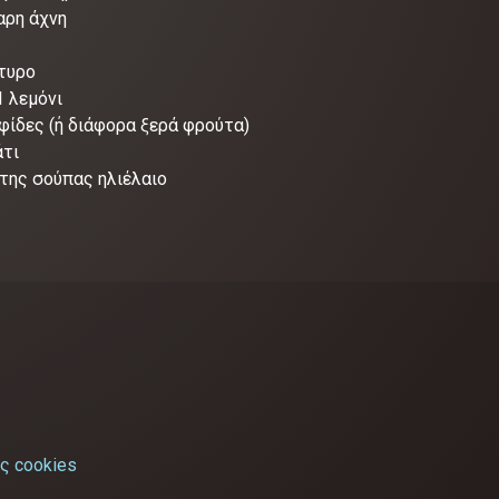
αρη άχνη
ύτυρο
1 λεμόνι
φίδες (ή διάφορα ξερά φρούτα)
άτι
 της σούπας ηλιέλαιο
ς cookies