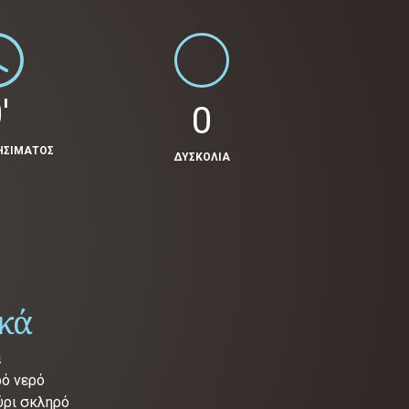
'
0
ΗΣΙΜΑΤΟΣ
ΔΥΣΚΟΛΙΑ
ικά
ά
ρό νερό
ύρι σκληρό