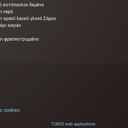
ό κοτόπουλου δεμένο
ι νερό
νι κρασί λευκό γλυκό Σάμου
έρι καγιέν
ρι φρεσκοτριμμένο
ς cookies
TORUS web applications