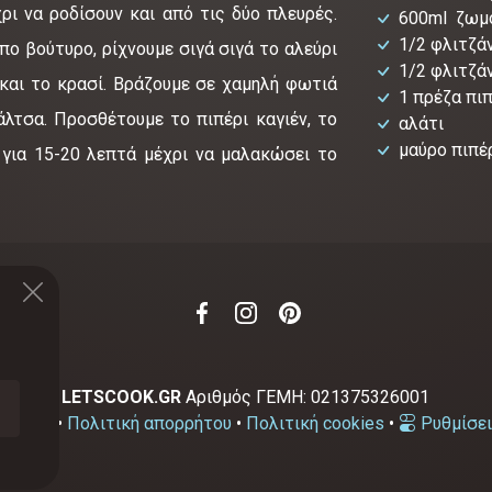
ρι να ροδίσουν και από τις δύο πλευρές.
600ml ζωμ
1/2 φλιτζάν
ο βούτυρο, ρίχνουμε σιγά σιγά το αλεύρι
1/2 φλιτζά
και το κρασί. Βράζουμε σε χαμηλή φωτιά
1 πρέζα πιπ
άλτσα. Προσθέτουμε το πιπέρι καγιέν, το
αλάτι
μαύρο πιπέ
 για 15-20 λεπτά μέχρι να μαλακώσει το
2-2026
LETSCOOK.GR
Αριθμός ΓΕΜΗ:
021375326001
χρήσης
•
Πολιτική απορρήτου
•
Πολιτική cookies
•
Ρυθμίσει