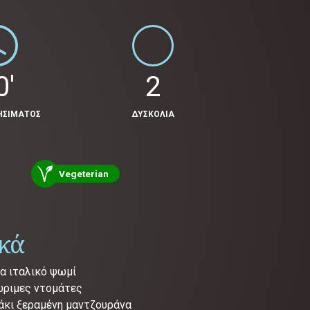
0'
2
ΗΣΙΜΑΤΟΣ
ΔΥΣΚΟΛΙΑ
Vegeterian
ικά
α ιταλικό ψωμί
ώριμες ντομάτες
άκι ξεραμένη μαντζουράνα